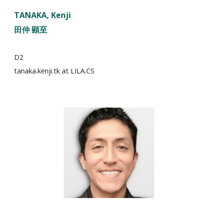
TANAKA
, Kenji
田仲
顕至
D2
tanaka.kenji.tk
at LILA.CS