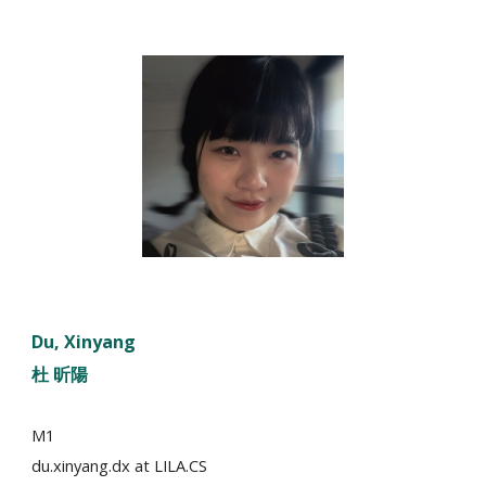
Du, Xinyang
杜 昕陽
M1
du.xinyang.dx
at LILA.CS