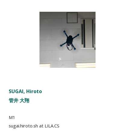
SUGAI, Hiroto
管井 大翔
M1
s
ugai
.hiroto.s
h
at LILA.CS