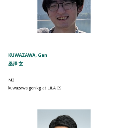
KUWAZAWA
, Gen
桑澤
玄
M2
kuwazawa.gen.kg
at LILA.CS