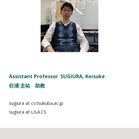
Ass
istant
Professor S
UGIURA
, Keisuke
杉浦 圭祐
助教
sugiura at cs.tsukuba.ac.jp
sugiura
at LILA.CS