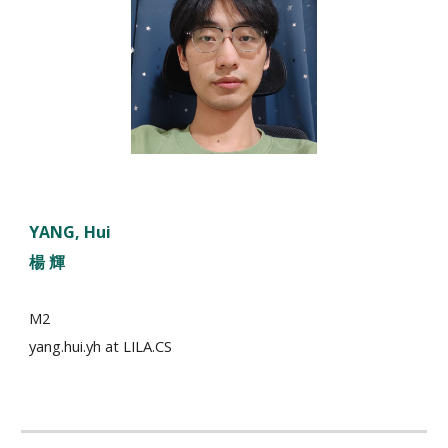
YANG, Hui
楊 輝
M2
yang.hui.yh
at LILA.CS