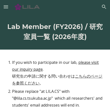
Skip to main content
Skip to navigation
Lab Member (FY2026) / 研究
室員一覧 (2026年度)
If you wish to participate in our lab,
please visit
our inquiry page
.
研究生の申請に関する問い合わせは
こちらのページ
を参照ください
。
Please replace "at LILA.CS" with
"@lila.cs.tsukuba.ac.jp" which all researchers' and
students' email addresses will end in.