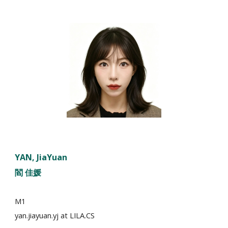
YAN
, Jia
Yuan
閻 佳媛
M1
yan
.
jiayuan.yj
at LILA.CS