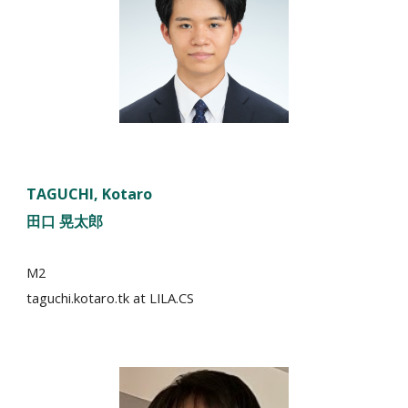
TAGUCHI, Kotaro
田口 晃太郎
M2
taguchi.kotaro.tk
at LILA.CS