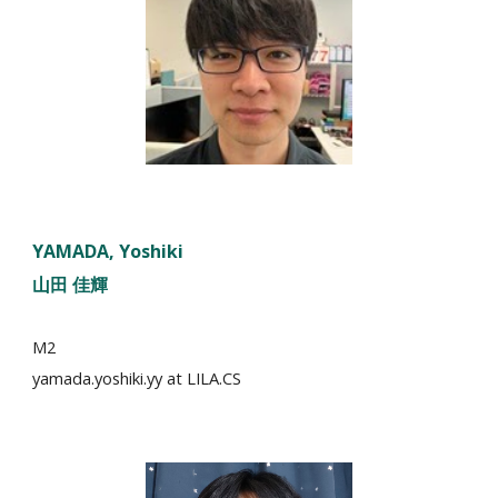
YAMADA
, Yoshiki
山田 佳輝
M2
yamada.yoshiki.yy
at LILA.CS