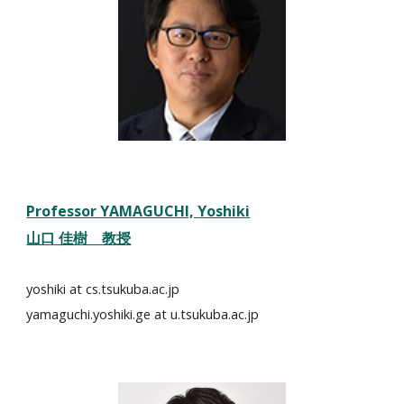
Professor YAMAGUCHI,
Yoshiki
山口 佳樹 教授
yoshiki at cs.tsukuba.ac.jp
yamaguchi.yoshiki.ge at u.tsukuba.ac.jp