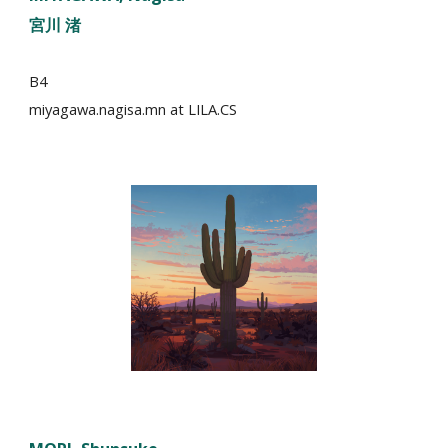
宮川
渚
B4
miyagawa.nagisa.mn
at LILA.CS