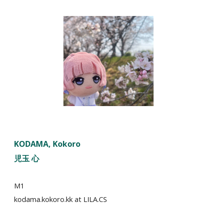
KODAMA
, K
okoro
児玉 心
M1
kodama.kokoro.kk at LILA.CS