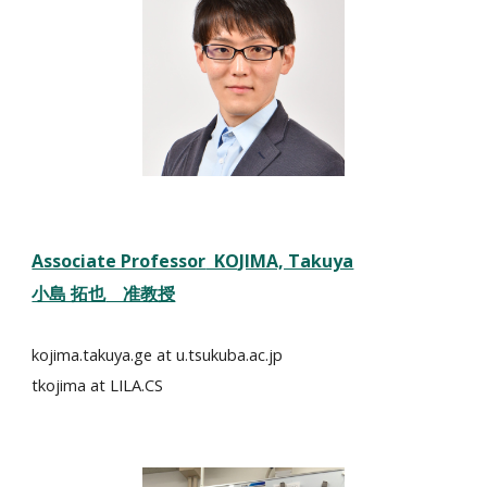
Associate Professor
KOJIMA, Takuya
小島 拓也
准教授
kojima.takuya.ge at u.tsukuba.ac.jp
tkojima
at LILA.CS