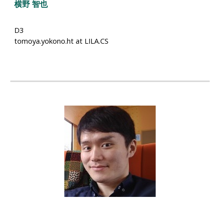
横野 智也
D3
tomoya.yokono.ht at LILA.CS