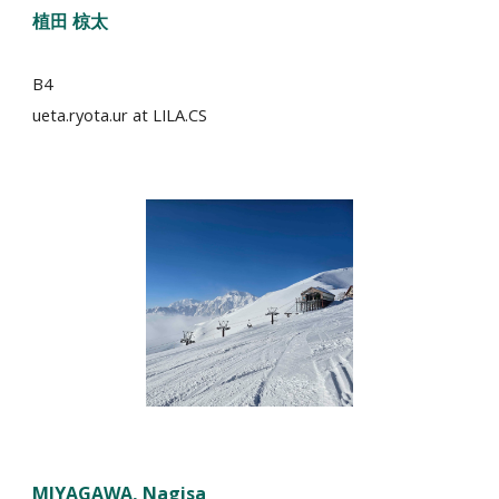
植田
椋太
B4
ueta.ryota.ur
at LILA.CS
MIYAGAWA
, Nagisa