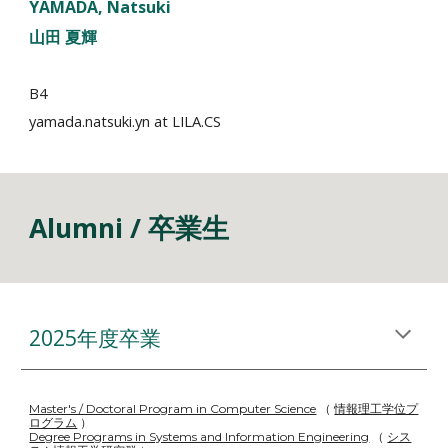
YAMADA
, Natsuki
山田
夏輝
B4
yamada.natsuki.yn
at LILA.CS
Alumni
/ 卒業生
2025年度卒業
Master's / Doctoral Program in Computer Science
（
情報理工学位プ
ログラム
）
Degree Programs in Systems and Information Engineering
（
シス