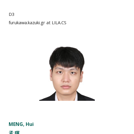
D3
furukawa.kazuki.gr at LILA.CS
MENG, Hui
孟 暉