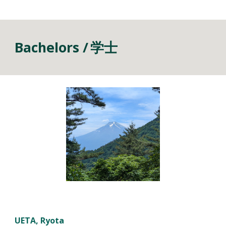
Bachelors /
学士
UE
T
A, Ryota