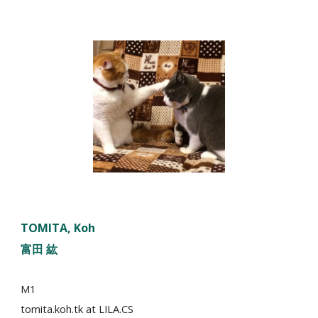
TOMITA, Koh
富田 紘
M1
tomita.koh.tk
at LILA.CS