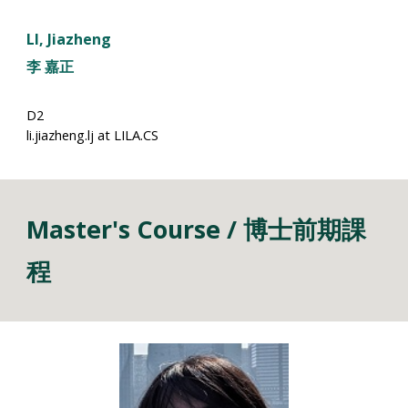
LI
, Jiazheng
李 嘉正
D2
li.jiazheng.lj
at LILA.CS
Master's Course / 博士前期課
程