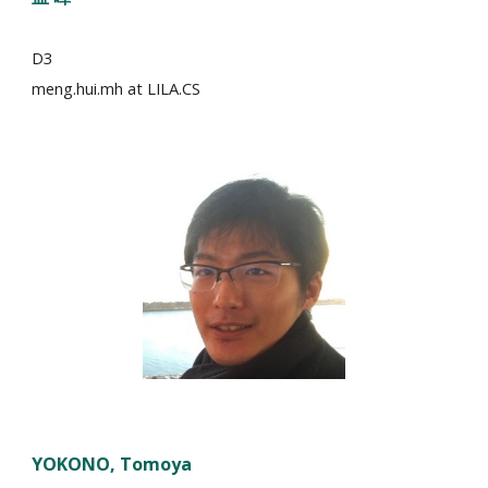
D3
meng.hui.mh at LILA.CS
YOKONO
, Tomoya