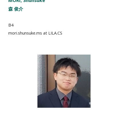
MORI
, Shunsuke
森 俊介
B4
mori.shunsuke.ms
at LILA.CS