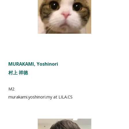
MURAKAMI
,
Yoshinori
村上
祥徳
M2
murakami.yoshinori.my
at LILA.CS