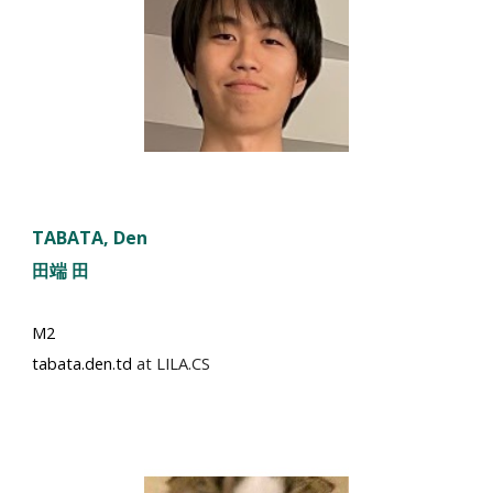
TABATA
, Den
田端 田
M2
tabata.den.td
at LILA.CS